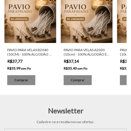
PAVIO PARA VELAS B2040
PAVIO PARA VELAS A2030
PAVIO
(10CM) - 100% ALGODÃO E
(10cm) - 100% ALGODÃO E
(10cm
PARAFINADO - 50 UNIDADES
PARAFINADO - 50 UNIDADES
PARAF
R$37,77
R$37,14
R$36
R$33,99
R$33,43
R$32,
com
Pix
com
Pix
Newsletter
Cadastre-se e receba nossas ofertas.