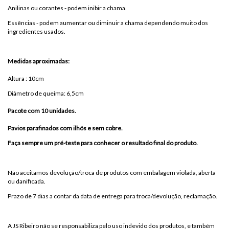
Anilinas ou corantes - podem inibir a chama.
Essências - podem aumentar ou diminuir a chama dependendo muito dos
ingredientes usados.
Medidas aproximadas:
Altura : 10cm
Diâmetro de queima: 6,5cm
Pacote com 10 unidades.
Pavios parafinados com ilhós e sem cobre.
Faça sempre um pré-teste para conhecer o resultado final do produto.
Não aceitamos devolução/troca de produtos com embalagem violada, aberta
ou danificada.
Prazo de 7 dias a contar da data de entrega para troca/devolução, reclamação.
A JS Ribeiro não se responsabiliza pelo uso indevido dos produtos, e também