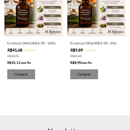
Essência ORQUIDEA TB - 100G
Essência ORQUIDEA TB - 20G
R$45,68
R$9,89
-
15
%
OFF
-
15
%
OFF
R$53,74
R$11,63
R$41,11
R$8,90
com
Pix
com
Pix