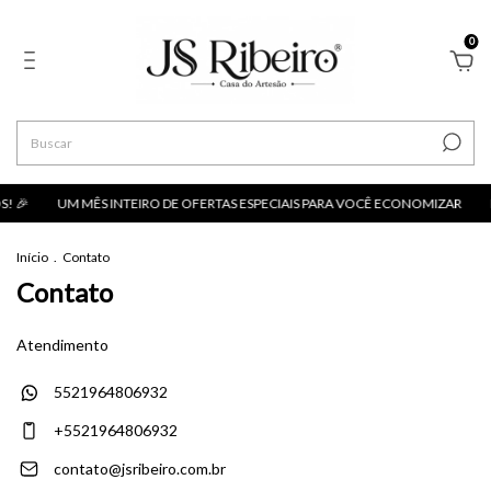
0
! 🎉
UM MÊS INTEIRO DE OFERTAS ESPECIAIS PARA VOCÊ ECONOMIZAR
Início
.
Contato
Contato
Atendimento
5521964806932
+5521964806932
contato@jsribeiro.com.br