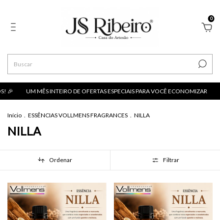
0
! 🎉
UM MÊS INTEIRO DE OFERTAS ESPECIAIS PARA VOCÊ ECONOMIZAR
Início
.
ESSÊNCIAS VOLLMENS FRAGRANCES
.
NILLA
NILLA
Ordenar
Filtrar