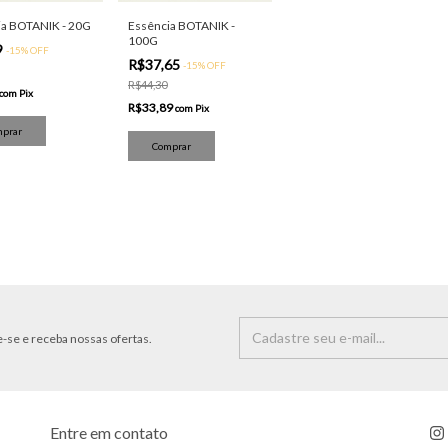
ia BOTANIK - 20G
Essência BOTANIK -
100G
9
-
15
%
OFF
R$37,65
-
15
%
OFF
R$44,30
com
Pix
R$33,89
com
Pix
-se e receba nossas ofertas.
Entre em contato