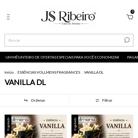
0
UM MÊS INTEIRO DE OFERTAS ESPECIAIS PARA VOCÊ ECONOMIZAR
PAGAME
Início
.
ESSÊNCIAS VOLLMENS FRAGRANCES
.
VANILLA DL
VANILLA DL
Ordenar
Filtrar
Esgotado
Esgotado