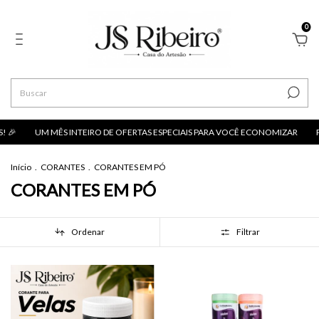
0
 🎉
UM MÊS INTEIRO DE OFERTAS ESPECIAIS PARA VOCÊ ECONOMIZAR
PA
Início
.
CORANTES
.
CORANTES EM PÓ
CORANTES EM PÓ
Ordenar
Filtrar