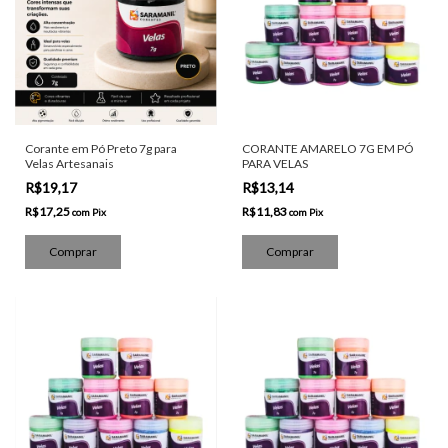
Corante em Pó Preto 7g para
CORANTE AMARELO 7G EM PÓ
Velas Artesanais
PARA VELAS
R$19,17
R$13,14
R$17,25
R$11,83
com
Pix
com
Pix