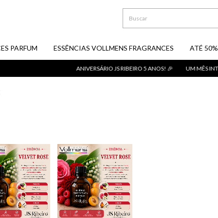
ES PARFUM
ESSÊNCIAS VOLLMENS FRAGRANCES
ATÉ 50%
ANIVERSÁRIO JS RIBEIRO 5 ANOS! 🎉
UM MÊS INTE
E