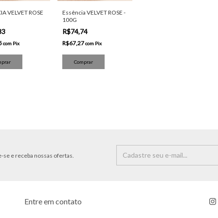
IA VELVET ROSE
Essência VELVET ROSE -
100G
83
R$74,74
5
R$67,27
com
Pix
com
Pix
-se e receba nossas ofertas.
Entre em contato