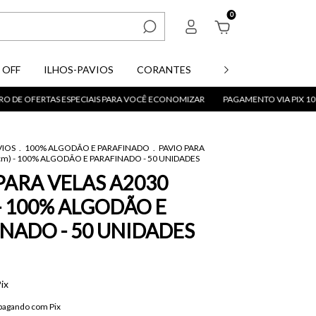
0
 OFF
ILHOS-PAVIOS
CORANTES
PARAFINAS
ACE
RTAS ESPECIAIS PARA VOCÊ ECONOMIZAR
PAGAMENTO VIA PIX 10% OFF
VIOS
.
100% ALGODÃO E PARAFINADO
.
PAVIO PARA
cm) - 100% ALGODÃO E PARAFINADO - 50 UNIDADES
PARA VELAS A2030
 - 100% ALGODÃO E
NADO - 50 UNIDADES
ix
pagando com Pix