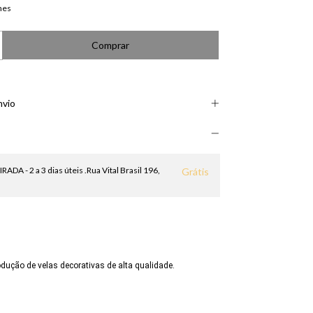
hes
nvio
DA - 2 a 3 dias úteis .Rua Vital Brasil 196,
Grátis
ução de velas decorativas de alta qualidade.