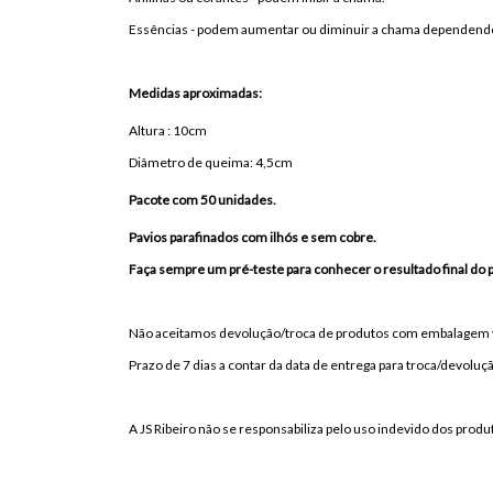
Essências - podem aumentar ou diminuir a chama dependendo
Medidas aproximadas:
Altura : 10cm
Diâmetro de queima: 4,5cm
Pacote com 50 unidades.
Pavios parafinados com ilhós e sem cobre.
Faça sempre um pré-teste para conhecer o resultado final do 
Não aceitamos devolução/troca de produtos com embalagem vi
Prazo de 7 dias a contar da data de entrega para troca/devolu
A JS Ribeiro não se responsabiliza pelo uso indevido dos pro