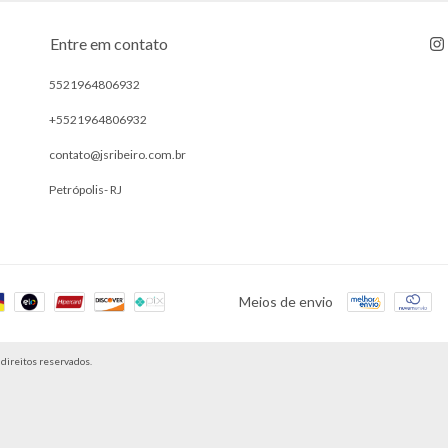
Entre em contato
5521964806932
+5521964806932
contato@jsribeiro.com.br
Petrópolis- RJ
Meios de envio
direitos reservados.