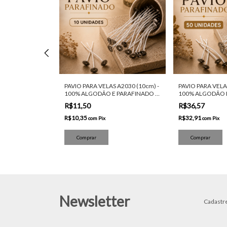
 B2030 (10cm) -
PAVIO PARA VELAS A2030 (10cm) -
PAVIO PARA VELA
 PARAFINADO -
100% ALGODÃO E PARAFINADO -
100% ALGODÃO E
10 UNIDADES
50 UNIDADES
R$11,50
R$36,57
R$10,35
R$32,91
com
Pix
com
Pix
Newsletter
Cadastre