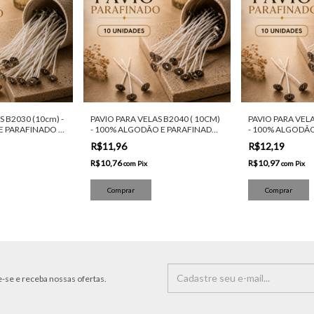
S B2030 (10cm) -
PAVIO PARA VELAS B2040 ( 10CM)
PAVIO PARA VELA
 PARAFINADO -
- 100% ALGODÃO E PARAFINADO -
- 100% ALGODÃO
10 UNIDADES
10 UNIDADES
R$11,96
R$12,19
R$10,76
R$10,97
com
Pix
com
Pix
-se e receba nossas ofertas.