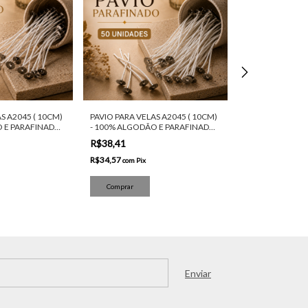
S A2045 ( 10CM)
PAVIO PARA VELAS A2045 ( 10CM)
PAVIO PARA VELA
 E PARAFINADO -
- 100% ALGODÃO E PARAFINADO -
100% ALGODÃO 
50 UNIDADES
50 UNIDADES
R$38,41
R$37,77
R$34,57
R$33,99
com
Pix
com
Pix