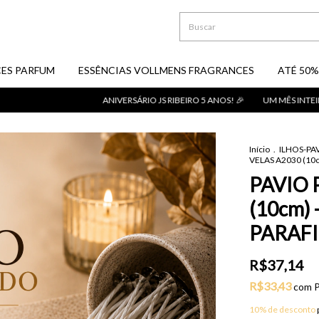
ES PARFUM
ESSÊNCIAS VOLLMENS FRAGRANCES
ATÉ 50%
ANIVERSÁRIO JS RIBEIRO 5 ANOS! 🎉
UM MÊS INTEIRO DE OFE
Início
.
ILHOS-PA
VELAS A2030 (10
PAVIO 
(10cm)
PARAFI
R$37,14
R$33,43
com
P
10% de desconto