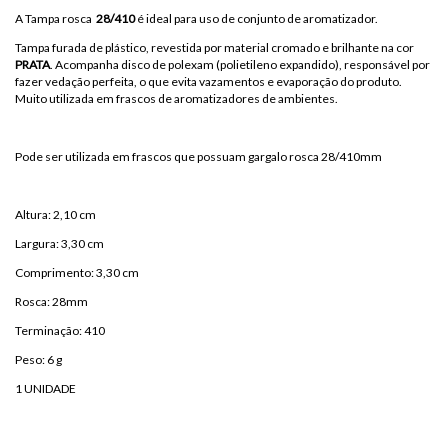
A Tampa rosca
28/410
é ideal para uso de conjunto de aromatizador.
Tampa furada de plástico, revestida por material cromado e brilhante na cor
PRATA
. Acompanha disco de polexam (polietileno expandido), responsável por
fazer vedação perfeita, o que evita vazamentos e evaporação do produto.
Muito utilizada em frascos de aromatizadores de ambientes.
Pode ser utilizada em frascos que possuam gargalo rosca 28/410mm
Altura: 2,10 cm
Largura: 3,30 cm
Comprimento: 3,30 cm
Rosca: 28mm
Terminação: 410
Peso: 6 g
1 UNIDADE