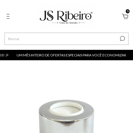
0
! 🎉
UM MÊS INTEIRO DE OFERTAS ESPECIAIS PARA VOCÊ ECONOMIZAR