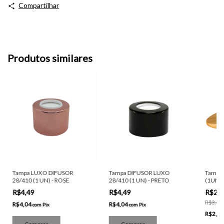
Compartilhar
Produtos similares
Tampa LUXO DIFUSOR
Tampa DIFUSOR LUXO
Tampa
28/410 (1 UN) - ROSE
28/410 (1 UN) - PRETO
(1UN)
R$4,49
R$4,49
R$2,
R$3,43
R$4,04
R$4,04
com
Pix
com
Pix
R$2,5