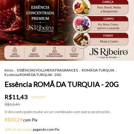
Início
.
ESSÊNCIAS VOLLMENS FRAGRANCES
.
ROMÃ DA TURQUIA
.
Essência ROMÃ DA TURQUIA - 20G
Essência ROMÃ DA TURQUIA - 20G
R$11,43
-
15
%
OFF
R$13,45
O desconto pode mudar ao ser combinado com outras promoções.
R$10,29
com
Pix
10% de desconto
pagando com Pix