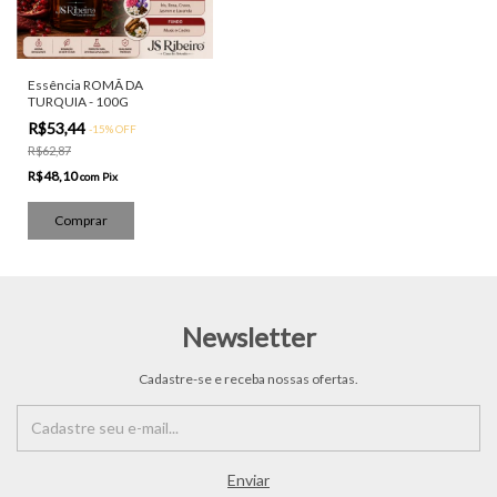
Essência ROMÃ DA
TURQUIA - 100G
R$53,44
-
15
%
OFF
R$62,87
R$48,10
com
Pix
Newsletter
Cadastre-se e receba nossas ofertas.