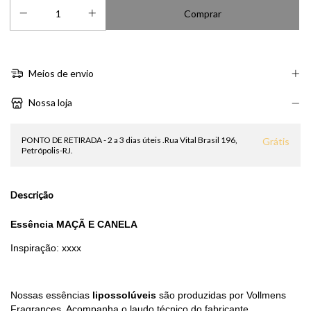
Meios de envio
Nossa loja
PONTO DE RETIRADA - 2 a 3 dias úteis .Rua Vital Brasil 196,
Grátis
Petrópolis-RJ.
Descrição
Essência
MAÇÃ E CANELA
Inspiração:
xxxx
Nossas essências
lipossolúveis
são produzidas por Vollmens
Fragrances. Acompanha o laudo técnico do fabricante.