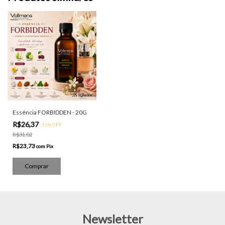
Essência FORBIDDEN - 20G
R$26,37
-
15
%
OFF
R$31,02
R$23,73
com
Pix
Newsletter