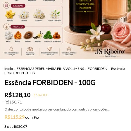
Início
.
ESSÊNCIAS PERFUMARIA FINA VOLLMENS
.
FORBIDDEN
.
Essência
FORBIDDEN - 100G
Essência FORBIDDEN - 100G
R$128,10
-
15
%
OFF
R$150,71
O desconto pode mudar ao ser combinado com outras promoções.
R$115,29
com
Pix
3
x de
R$50,07