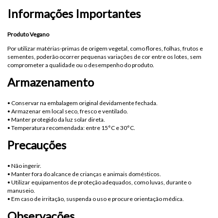
Informações Importantes
Produto Vegano
Por utilizar matérias-primas de origem vegetal, como flores, folhas, frutos e
sementes, poderão ocorrer pequenas variações de cor entre os lotes, sem
comprometer a qualidade ou o desempenho do produto.
Armazenamento
• Conservar na embalagem original devidamente fechada.
• Armazenar em local seco, fresco e ventilado.
• Manter protegido da luz solar direta.
• Temperatura recomendada: entre 15°C e 30°C.
Precauções
• Não ingerir.
• Manter fora do alcance de crianças e animais domésticos.
• Utilizar equipamentos de proteção adequados, como luvas, durante o
manuseio.
• Em caso de irritação, suspenda o uso e procure orientação médica.
Observações