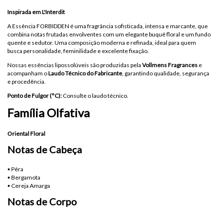
Inspirada em L'Interdit
A Essência FORBIDDEN é uma fragrância sofisticada, intensa e marcante, que
combina notas frutadas envolventes com um elegante buquê floral e um fundo
quente e sedutor. Uma composição moderna e refinada, ideal para quem
busca personalidade, feminilidade e excelente fixação.
Nossas essências lipossolúveis são produzidas pela
Vollmens Fragrances
e
acompanham o
Laudo Técnico do Fabricante
, garantindo qualidade, segurança
e procedência.
Ponto de Fulgor (°C):
Consulte o laudo técnico.
Família Olfativa
Oriental Floral
Notas de Cabeça
• Pêra
• Bergamota
• Cereja Amarga
Notas de Corpo