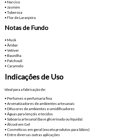
• Narciso
• Jasmim
• Tuberosa
• Flor de Laranjeira
Notas de Fundo
• Musk
• Âmbar
• Vetiver
• Baunilha
• Patchouli
• Caramelo
Indicações de Uso
Ideal para a fabricação de:
• Perfumes e perfumaria fina
• Aromatizadores de ambientes artesanais
• Difusores de ambientes e umidificadores
• Águas para lençóis e tecidos
• Saboaria artesanal (base glicerinada ou líquida)
• Álcool em Gel
• Cosméticos em geral (exceto produtos para lábios)
• Entre diversas outras aplicações