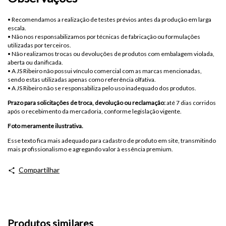
• Recomendamos a realização de testes prévios antes da produção em larga
escala.
• Não nos responsabilizamos por técnicas de fabricação ou formulações
utilizadas por terceiros.
• Não realizamos trocas ou devoluções de produtos com embalagem violada,
aberta ou danificada.
• A JS Ribeiro não possui vínculo comercial com as marcas mencionadas,
sendo estas utilizadas apenas como referência olfativa.
• A JS Ribeiro não se responsabiliza pelo uso inadequado dos produtos.
Prazo para solicitações de troca, devolução ou reclamação:
até 7 dias corridos
após o recebimento da mercadoria, conforme legislação vigente.
Foto meramente ilustrativa.
Esse texto fica mais adequado para cadastro de produto em site, transmitindo
mais profissionalismo e agregando valor à essência premium.
Compartilhar
Produtos similares