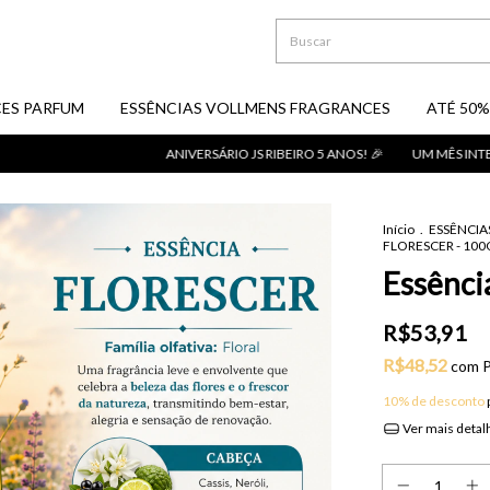
ES PARFUM
ESSÊNCIAS VOLLMENS FRAGRANCES
ATÉ 50%
ANIVERSÁRIO JS RIBEIRO 5 ANOS! 🎉
UM MÊS INTEIRO DE OF
Início
.
ESSÊNCIA
FLORESCER - 100
Essênc
R$53,91
R$48,52
com
P
10% de desconto
Ver mais detal