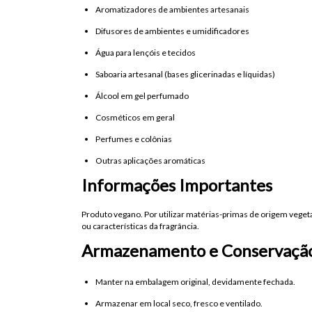
Aromatizadores de ambientes artesanais
Difusores de ambientes e umidificadores
Água para lençóis e tecidos
Saboaria artesanal (bases glicerinadas e líquidas)
Álcool em gel perfumado
Cosméticos em geral
Perfumes e colônias
Outras aplicações aromáticas
Informações Importantes
Produto vegano. Por utilizar matérias-primas de origem vege
ou características da fragrância.
Armazenamento e Conservaçã
Manter na embalagem original, devidamente fechada.
Armazenar em local seco, fresco e ventilado.