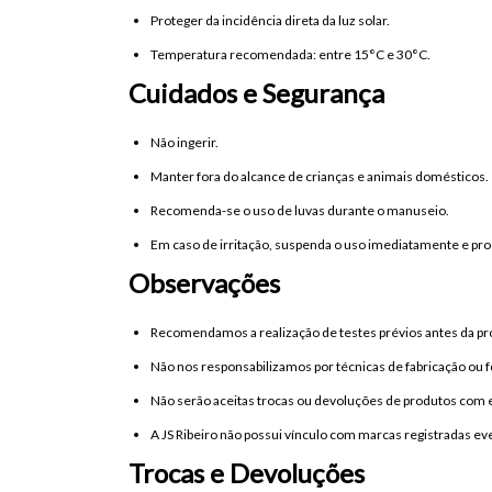
Proteger da incidência direta da luz solar.
Temperatura recomendada: entre 15°C e 30°C.
Cuidados e Segurança
Não ingerir.
Manter fora do alcance de crianças e animais domésticos.
Recomenda-se o uso de luvas durante o manuseio.
Em caso de irritação, suspenda o uso imediatamente e pr
Observações
Recomendamos a realização de testes prévios antes da pr
Não nos responsabilizamos por técnicas de fabricação ou f
Não serão aceitas trocas ou devoluções de produtos com e
A JS Ribeiro não possui vínculo com marcas registradas e
Trocas e Devoluções