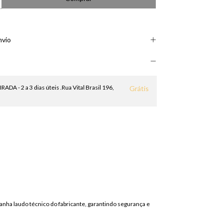
nvio
DA - 2 a 3 dias úteis .Rua Vital Brasil 196,
Grátis
nha laudo técnico do fabricante, garantindo segurança e