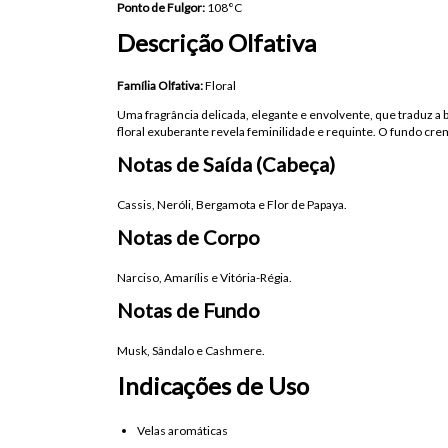
Ponto de Fulgor:
108°C
Descrição Olfativa
Família Olfativa:
Floral
Uma fragrância delicada, elegante e envolvente, que traduz a 
floral exuberante revela feminilidade e requinte. O fundo cr
Notas de Saída (Cabeça)
Cassis, Neróli, Bergamota e Flor de Papaya.
Notas de Corpo
Narciso, Amarílis e Vitória-Régia.
Notas de Fundo
Musk, Sândalo e Cashmere.
Indicações de Uso
Velas aromáticas