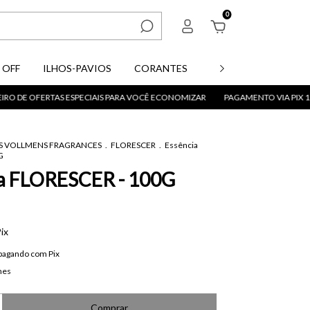
0
 OFF
ILHOS-PAVIOS
CORANTES
PARAFINAS
ACE
ERTAS ESPECIAIS PARA VOCÊ ECONOMIZAR
PAGAMENTO VIA PIX 10% OFF
S VOLLMENS FRAGRANCES
.
FLORESCER
.
Essência
G
ia FLORESCER - 100G
ix
pagando com Pix
hes